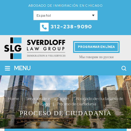
ABOGADO DE INMIGRACIÓN EN CHICAGO
Español
312-238-9090
PROGRAMAR EN LÍNEA
Мы говорим по русски
≡
MENU
Home
|
Servicios de inmigración
|
Abogado de ciudadanía de
Chicago
|
Proceso de ciudadanía
PROCESO DE CIUDADANÍA