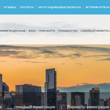
ОТЗЫВЫ
РЕСУРСЫ
ЧАСТО ЗАДАВАЕМЫЕ ВОПРОСЫ
ИСТОРИИ УСПЕХА
ИММИГРАЦИОННЫЕ
ВИЗА
ГРИН-КАРТЕ
ГРАЖДАНСТВА
СЕМЕЙНОЙ ИММИГРА
е
|
семейной иммиграции
|
Варианты иммиграции 