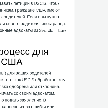
вать петиции в USCIS, чтобы
енникам. Граждане США имеют
х родителей. Если вам нужна
или своего родителя-иностранца,
нные адвокаты из Sverdloff Law
роцесс для
н США
ты) для ваших родителей
е того, как USCIS обработает эту
аявка одобрена или отклонена.
ничать со своим адвокатом,
о подать заявление. В
тклонено из-за ошибки или